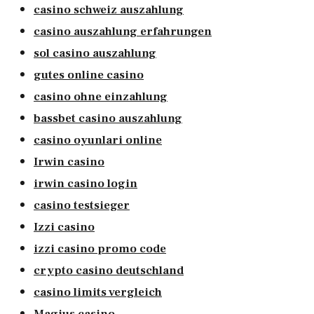
casino schweiz auszahlung
casino auszahlung erfahrungen
sol casino auszahlung
gutes online casino
casino ohne einzahlung
bassbet casino auszahlung
casino oyunlari online
Irwin casino
irwin casino login
casino testsieger
Izzi casino
izzi casino promo code
crypto casino deutschland
casino limits vergleich