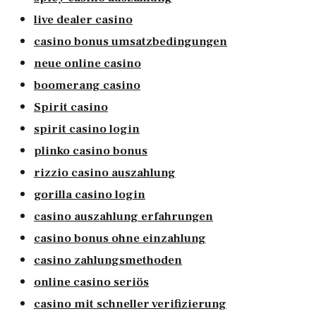
live dealer casino
casino bonus umsatzbedingungen
neue online casino
boomerang casino
Spirit casino
spirit casino login
plinko casino bonus
rizzio casino auszahlung
gorilla casino login
casino auszahlung erfahrungen
casino bonus ohne einzahlung
casino zahlungsmethoden
online casino seriös
casino mit schneller verifizierung