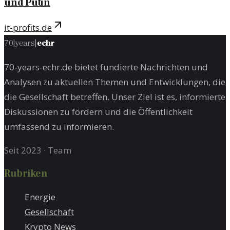
und Putin
it-profits.de
70
|
years
|
echr
70-years-echr.de bietet fundierte Nachrichten und
Analysen zu aktuellen Themen und Entwicklungen, die
die Gesellschaft betreffen. Unser Ziel ist es, informierte
Diskussionen zu fördern und die Öffentlichkeit
umfassend zu informieren.
Seit 2023
·
Team
Rubriken
Energie
Gesellschaft
Krypto News