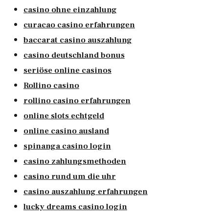
casino ohne einzahlung
curacao casino erfahrungen
baccarat casino auszahlung
casino deutschland bonus
seriöse online casinos
Rollino casino
rollino casino erfahrungen
online slots echtgeld
online casino ausland
spinanga casino login
casino zahlungsmethoden
casino rund um die uhr
casino auszahlung erfahrungen
lucky dreams casino login