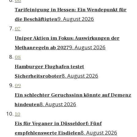
06
Tarifeinigung in Hessen: Ein Wendepunkt für
9. August 2026
die Beschäftigten
07
Uniper Aktien im Fokus: Auswirkungen der
9. August 2026
Methanregeln ab 2027
08
Hamburger Flughafen testet
8. August 2026
Sicherheitsroboter
09
Ein schlechter Geruchssinn könnte auf Demenz
8. August 2026
hindeuten
10
Eis für Veganer in Düsseldorf: Fünf
8. August 2026
empfehlenswerte Eisdielen