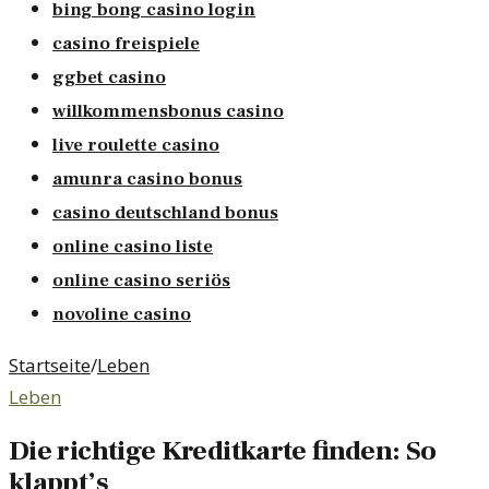
bing bong casino login
casino freispiele
ggbet casino
willkommensbonus casino
live roulette casino
amunra casino bonus
casino deutschland bonus
online casino liste
online casino seriös
novoline casino
Startseite
/
Leben
Leben
Die richtige Kreditkarte finden: So
klappt’s