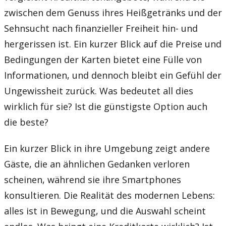
zwischen dem Genuss ihres Heißgetränks und der
Sehnsucht nach finanzieller Freiheit hin- und
hergerissen ist. Ein kurzer Blick auf die Preise und
Bedingungen der Karten bietet eine Fülle von
Informationen, und dennoch bleibt ein Gefühl der
Ungewissheit zurück. Was bedeutet all dies
wirklich für sie? Ist die günstigste Option auch
die beste?
Ein kurzer Blick in ihre Umgebung zeigt andere
Gäste, die an ähnlichen Gedanken verloren
scheinen, während sie ihre Smartphones
konsultieren. Die Realität des modernen Lebens:
alles ist in Bewegung, und die Auswahl scheint