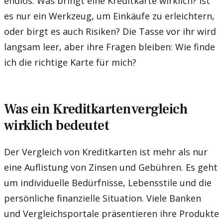
endlos. Was bringt eine Kreditkarte wirklich? Ist
es nur ein Werkzeug, um Einkäufe zu erleichtern,
oder birgt es auch Risiken? Die Tasse vor ihr wird
langsam leer, aber ihre Fragen bleiben: Wie finde
ich die richtige Karte für mich?
Was ein Kreditkartenvergleich
wirklich bedeutet
Der Vergleich von Kreditkarten ist mehr als nur
eine Auflistung von Zinsen und Gebühren. Es geht
um individuelle Bedürfnisse, Lebensstile und die
persönliche finanzielle Situation. Viele Banken
und Vergleichsportale präsentieren ihre Produkte