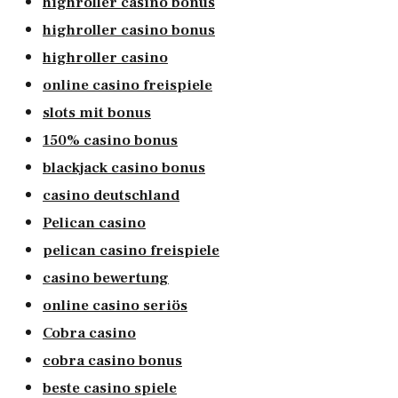
highroller casino bonus
highroller casino bonus
highroller casino
online casino freispiele
slots mit bonus
150% casino bonus
blackjack casino bonus
casino deutschland
Pelican casino
pelican casino freispiele
casino bewertung
online casino seriös
Cobra casino
cobra casino bonus
beste casino spiele