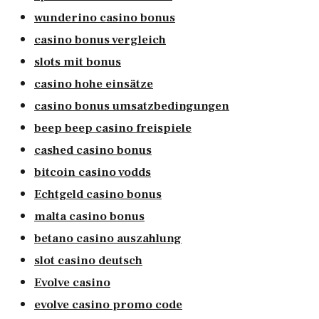
wunderino casino bonus
casino bonus vergleich
slots mit bonus
casino hohe einsätze
casino bonus umsatzbedingungen
beep beep casino freispiele
cashed casino bonus
bitcoin casino vodds
Echtgeld casino bonus
malta casino bonus
betano casino auszahlung
slot casino deutsch
Evolve casino
evolve casino promo code