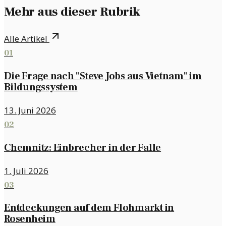
Mehr aus dieser Rubrik
Alle Artikel
01
Die Frage nach "Steve Jobs aus Vietnam" im
Bildungssystem
13. Juni 2026
02
Chemnitz: Einbrecher in der Falle
1. Juli 2026
03
Entdeckungen auf dem Flohmarkt in
Rosenheim