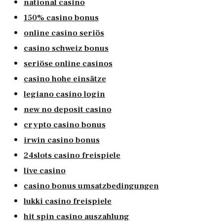
national casino
150% casino bonus
online casino seriös
casino schweiz bonus
seriöse online casinos
casino hohe einsätze
legiano casino login
new no deposit casino
crypto casino bonus
irwin casino bonus
24slots casino freispiele
live casino
casino bonus umsatzbedingungen
lukki casino freispiele
hit spin casino auszahlung