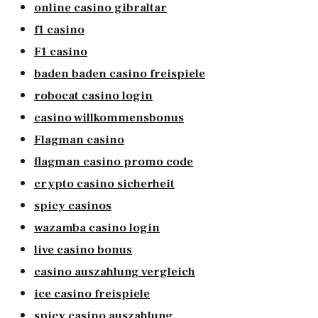
online casino gibraltar
f1 casino
F1 casino
baden baden casino freispiele
robocat casino login
casino willkommensbonus
Flagman casino
flagman casino promo code
crypto casino sicherheit
spicy casinos
wazamba casino login
live casino bonus
casino auszahlung vergleich
ice casino freispiele
spicy casino auszahlung