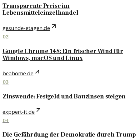
Transparente Preise im
Lebensmitteleinzelhandel
gesunde-etagen.de
02
Google Chrome 148: Ein frischer Wind für
Windows, macOS und Linux
beahome.de
03
Zinswende: Festgeld und Bauzinsen steigen
exppert-it.de
04
Die Gefährdung der Demokratie durch Trump