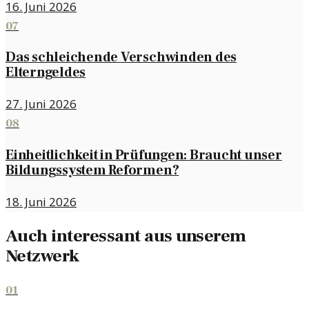
16. Juni 2026
07
Das schleichende Verschwinden des
Elterngeldes
27. Juni 2026
08
Einheitlichkeit in Prüfungen: Braucht unser
Bildungssystem Reformen?
18. Juni 2026
Auch interessant aus unserem
Netzwerk
01