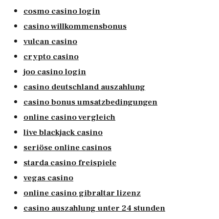
cosmo casino login
casino willkommensbonus
vulcan casino
crypto casino
joo casino login
casino deutschland auszahlung
casino bonus umsatzbedingungen
online casino vergleich
live blackjack casino
seriöse online casinos
starda casino freispiele
vegas casino
online casino gibraltar lizenz
casino auszahlung unter 24 stunden