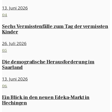
13. Juni 2026
04
Sechs Vermisstenfälle zum Tag der vermissten
Kinder
26. Juli 2026
05
Die demografische Herausforderung im
Saarland
13. Juni 2026
06
Ein Blick in den neuen Edeka-Markt in
Hechingen