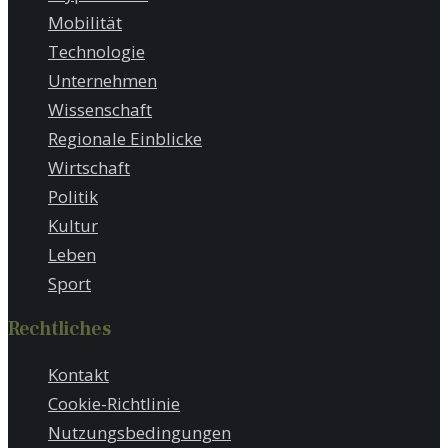
Mobilität
Technologie
Unternehmen
Wissenschaft
Regionale Einblicke
Wirtschaft
Politik
Kultur
Leben
Sport
Rechtliches
Kontakt
Cookie-Richtlinie
Nutzungsbedingungen