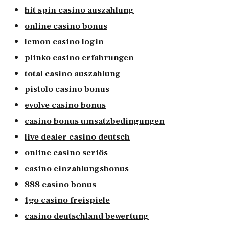
hit spin casino auszahlung
online casino bonus
lemon casino login
plinko casino erfahrungen
total casino auszahlung
pistolo casino bonus
evolve casino bonus
casino bonus umsatzbedingungen
live dealer casino deutsch
online casino seriös
casino einzahlungsbonus
888 casino bonus
1go casino freispiele
casino deutschland bewertung