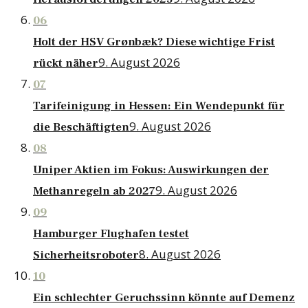
06
Holt der HSV Grønbæk? Diese wichtige Frist
9. August 2026
rückt näher
07
Tarifeinigung in Hessen: Ein Wendepunkt für
9. August 2026
die Beschäftigten
08
Uniper Aktien im Fokus: Auswirkungen der
9. August 2026
Methanregeln ab 2027
09
Hamburger Flughafen testet
8. August 2026
Sicherheitsroboter
10
Ein schlechter Geruchssinn könnte auf Demenz