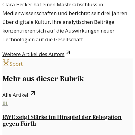
Clara Becker hat einen Masterabschluss in
Medienwissenschaften und berichtet seit drei Jahren
über digitale Kultur. Ihre analytischen Beiträge
konzentrieren sich auf die Auswirkungen neuer
Technologien auf die Gesellschaft.
Weitere Artikel des Autors
Sport
Mehr aus dieser Rubrik
Alle Artikel
01
RWE zeigt Stärke im Hinspiel der Relegation
gegen Fürth