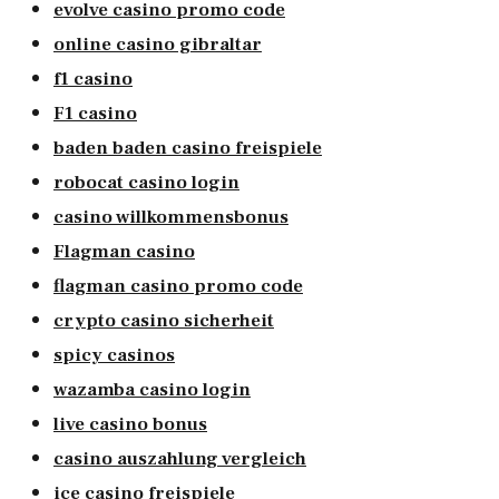
evolve casino promo code
online casino gibraltar
f1 casino
F1 casino
baden baden casino freispiele
robocat casino login
casino willkommensbonus
Flagman casino
flagman casino promo code
crypto casino sicherheit
spicy casinos
wazamba casino login
live casino bonus
casino auszahlung vergleich
ice casino freispiele