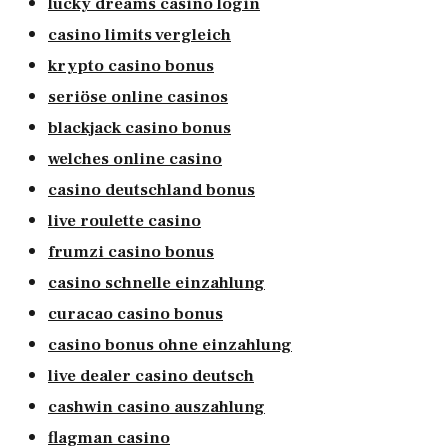
lucky dreams casino login
casino limits vergleich
krypto casino bonus
seriöse online casinos
blackjack casino bonus
welches online casino
casino deutschland bonus
live roulette casino
frumzi casino bonus
casino schnelle einzahlung
curacao casino bonus
casino bonus ohne einzahlung
live dealer casino deutsch
cashwin casino auszahlung
flagman casino