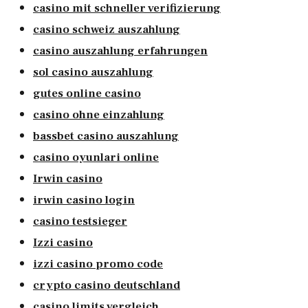
casino mit schneller verifizierung
casino schweiz auszahlung
casino auszahlung erfahrungen
sol casino auszahlung
gutes online casino
casino ohne einzahlung
bassbet casino auszahlung
casino oyunlari online
Irwin casino
irwin casino login
casino testsieger
Izzi casino
izzi casino promo code
crypto casino deutschland
casino limits vergleich