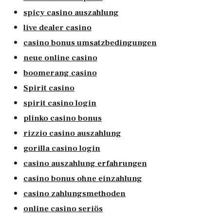
spicy casino auszahlung
live dealer casino
casino bonus umsatzbedingungen
neue online casino
boomerang casino
Spirit casino
spirit casino login
plinko casino bonus
rizzio casino auszahlung
gorilla casino login
casino auszahlung erfahrungen
casino bonus ohne einzahlung
casino zahlungsmethoden
online casino seriös