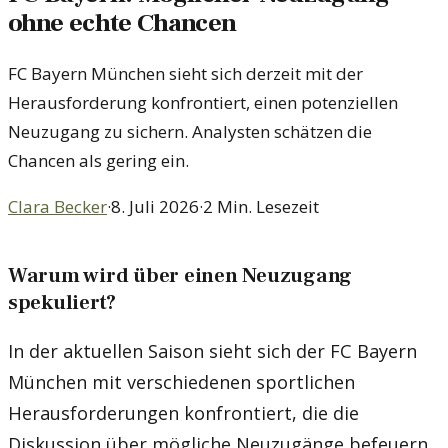
ohne echte Chancen
FC Bayern München sieht sich derzeit mit der
Herausforderung konfrontiert, einen potenziellen
Neuzugang zu sichern. Analysten schätzen die
Chancen als gering ein.
Clara Becker
·
8. Juli 2026
·
2 Min. Lesezeit
Warum wird über einen Neuzugang
spekuliert?
In der aktuellen Saison sieht sich der FC Bayern
München mit verschiedenen sportlichen
Herausforderungen konfrontiert, die die
Diskussion über mögliche Neuzugänge befeuern.