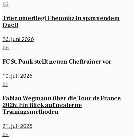
05
Trier unterliegt Chemnitz in spannendem
Duell
26. Juni 2026
06
FC St. Pauli stellt neuen Cheftrainer vor
10. Juli 2026
07
Fabian Wegmann über die Tour de France
2026: Ein Blick auf moderne
Trainingsmethoden
21. Juli 2026
08