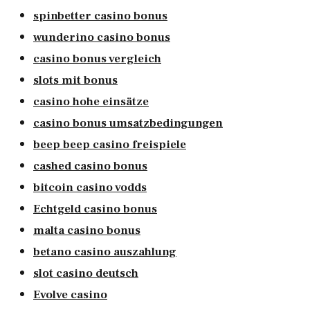
spinbetter casino bonus
wunderino casino bonus
casino bonus vergleich
slots mit bonus
casino hohe einsätze
casino bonus umsatzbedingungen
beep beep casino freispiele
cashed casino bonus
bitcoin casino vodds
Echtgeld casino bonus
malta casino bonus
betano casino auszahlung
slot casino deutsch
Evolve casino