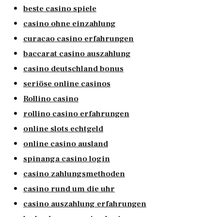
beste casino spiele
casino ohne einzahlung
curacao casino erfahrungen
baccarat casino auszahlung
casino deutschland bonus
seriöse online casinos
Rollino casino
rollino casino erfahrungen
online slots echtgeld
online casino ausland
spinanga casino login
casino zahlungsmethoden
casino rund um die uhr
casino auszahlung erfahrungen