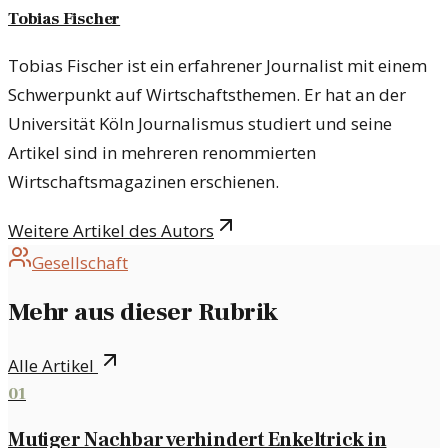
Tobias Fischer
Tobias Fischer ist ein erfahrener Journalist mit einem
Schwerpunkt auf Wirtschaftsthemen. Er hat an der
Universität Köln Journalismus studiert und seine
Artikel sind in mehreren renommierten
Wirtschaftsmagazinen erschienen.
Weitere Artikel des Autors
Gesellschaft
Mehr aus dieser Rubrik
Alle Artikel
01
Mutiger Nachbar verhindert Enkeltrick in