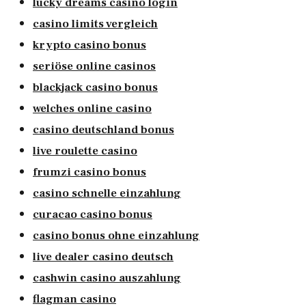
lucky dreams casino login
casino limits vergleich
krypto casino bonus
seriöse online casinos
blackjack casino bonus
welches online casino
casino deutschland bonus
live roulette casino
frumzi casino bonus
casino schnelle einzahlung
curacao casino bonus
casino bonus ohne einzahlung
live dealer casino deutsch
cashwin casino auszahlung
flagman casino