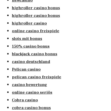
newcasino
highroller casino bonus
highroller casino bonus
highroller casino
online casino freispiele
slots mit bonus
150% casino bonus
blackjack casino bonus
casino deutschland
Pelican casino
pelican casino freispiele
casino bewertung
online casino seriös
Cobra casino
cobra casino bonus