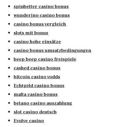
spinbetter casino bonus
wunderino casino bonus
casino bonus vergleich
slots mit bonus
casino hohe einsätze
casino bonus umsatzbedingungen
beep beep casino freispiele
cashed casino bonus
bitcoin casino vodds
Echtgeld casino bonus
malta casino bonus
betano casino auszahlung
slot casino deutsch
Evolve casino