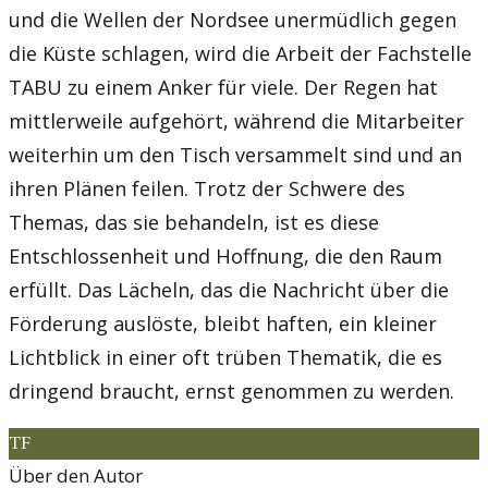
und die Wellen der Nordsee unermüdlich gegen
die Küste schlagen, wird die Arbeit der Fachstelle
TABU zu einem Anker für viele. Der Regen hat
mittlerweile aufgehört, während die Mitarbeiter
weiterhin um den Tisch versammelt sind und an
ihren Plänen feilen. Trotz der Schwere des
Themas, das sie behandeln, ist es diese
Entschlossenheit und Hoffnung, die den Raum
erfüllt. Das Lächeln, das die Nachricht über die
Förderung auslöste, bleibt haften, ein kleiner
Lichtblick in einer oft trüben Thematik, die es
dringend braucht, ernst genommen zu werden.
TF
Über den Autor