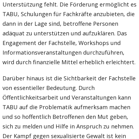
Unterstützung fehlt. Die Förderung ermöglicht es
TABU, Schulungen für Fachkräfte anzubieten, die
dann in der Lage sind, betroffene Personen
adäquat zu unterstützen und aufzuklären. Das
Engagement der Fachstelle, Workshops und
Informationsveranstaltungen durchzuführen,
wird durch finanzielle Mittel erheblich erleichtert.
Darüber hinaus ist die Sichtbarkeit der Fachstelle
von essentieller Bedeutung. Durch
Öffentlichkeitsarbeit und Veranstaltungen kann
TABU auf die Problematik aufmerksam machen
und so hoffentlich Betroffenen den Mut geben,
sich zu melden und Hilfe in Anspruch zu nehmen.
Der Kampf gegen sexualisierte Gewalt ist kein