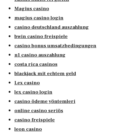
Magius casino
magius casino login
casino deutschland auszahlung
bwin casino freispiele
casino bonus umsatzbedingungen
n1 casino auszahlung
costa rica casinos
blackjack mit echtem geld
Lex casino
lex casino login
casino ödeme yöntemleri
online casino seriös
casino freispiele
leon casino