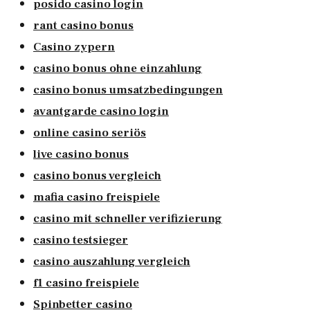
posido casino login
rant casino bonus
Casino zypern
casino bonus ohne einzahlung
casino bonus umsatzbedingungen
avantgarde casino login
online casino seriös
live casino bonus
casino bonus vergleich
mafia casino freispiele
casino mit schneller verifizierung
casino testsieger
casino auszahlung vergleich
f1 casino freispiele
Spinbetter casino