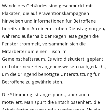
Wände des Gebäudes sind geschmückt mit
Plakaten, die auf Präventionskampagnen
hinweisen und Informationen für Betroffene
bereitstellen. An einem trüben Dienstagmorgen,
während außerhalb der Regen leise gegen die
Fenster trommelt, versammeln sich die
Mitarbeiter um einen Tisch im
Gemeinschaftsraum. Es wird diskutiert, geplant
und über neue Herangehensweisen nachgedacht,
um die dringend benötigte Unterstützung für
Betroffene zu gewährleisten.
Die Stimmung ist angespannt, aber auch
motiviert. Man spürt die Entschlossenheit, die
Arbeit fortzusetzen und zu verbessern. Als ein