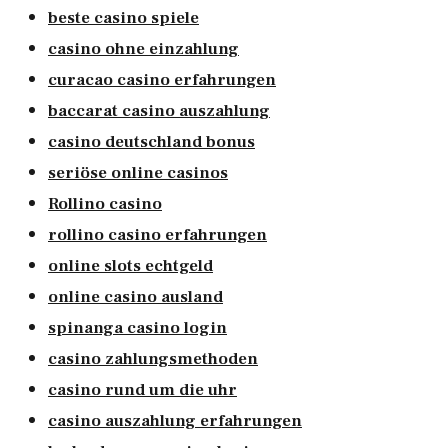
beste casino spiele
casino ohne einzahlung
curacao casino erfahrungen
baccarat casino auszahlung
casino deutschland bonus
seriöse online casinos
Rollino casino
rollino casino erfahrungen
online slots echtgeld
online casino ausland
spinanga casino login
casino zahlungsmethoden
casino rund um die uhr
casino auszahlung erfahrungen