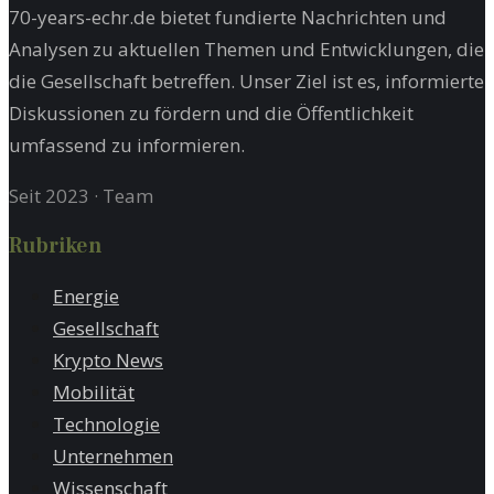
70-years-echr.de bietet fundierte Nachrichten und
Analysen zu aktuellen Themen und Entwicklungen, die
die Gesellschaft betreffen. Unser Ziel ist es, informierte
Diskussionen zu fördern und die Öffentlichkeit
umfassend zu informieren.
Seit 2023
·
Team
Rubriken
Energie
Gesellschaft
Krypto News
Mobilität
Technologie
Unternehmen
Wissenschaft