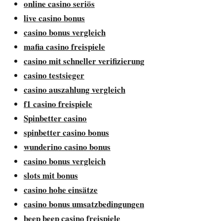
online casino seriös
live casino bonus
casino bonus vergleich
mafia casino freispiele
casino mit schneller verifizierung
casino testsieger
casino auszahlung vergleich
f1 casino freispiele
Spinbetter casino
spinbetter casino bonus
wunderino casino bonus
casino bonus vergleich
slots mit bonus
casino hohe einsätze
casino bonus umsatzbedingungen
beep beep casino freispiele