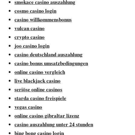
smokace casino auszahlung
cosmo casino login
casino willkommensbonus
vulcan casino
crypto casino
joo casino login
casino deutschland auszahlung
casino bonus umsatzbedingungen
online casino vergleich
live blackjack casino
seriöse online casinos
starda casino freispiele
vegas casino
online casino gibraltar lizenz
casino auszahlung unter 24 stunden
bing bong casino login