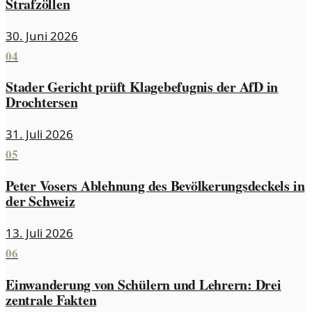
Strafzöllen
30. Juni 2026
04
Stader Gericht prüft Klagebefugnis der AfD in
Drochtersen
31. Juli 2026
05
Peter Vosers Ablehnung des Bevölkerungsdeckels in
der Schweiz
13. Juli 2026
06
Einwanderung von Schülern und Lehrern: Drei
zentrale Fakten