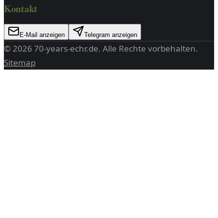
Kontakt
E-Mail anzeigen
Telegram anzeigen
©
2026
70-years-echr.de
. Alle Rechte vorbehalten.
Sitemap