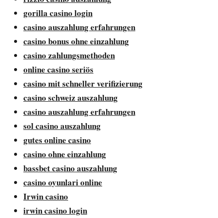
gorilla casino login
casino auszahlung erfahrungen
casino bonus ohne einzahlung
casino zahlungsmethoden
online casino seriös
casino mit schneller verifizierung
casino schweiz auszahlung
casino auszahlung erfahrungen
sol casino auszahlung
gutes online casino
casino ohne einzahlung
bassbet casino auszahlung
casino oyunlari online
Irwin casino
irwin casino login