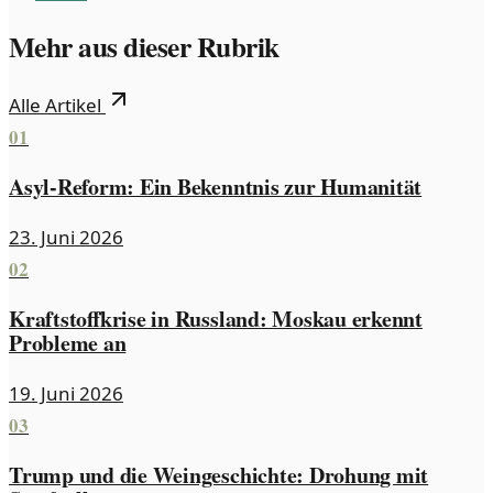
Mehr aus dieser Rubrik
Alle Artikel
01
Asyl-Reform: Ein Bekenntnis zur Humanität
23. Juni 2026
02
Kraftstoffkrise in Russland: Moskau erkennt
Probleme an
19. Juni 2026
03
Trump und die Weingeschichte: Drohung mit