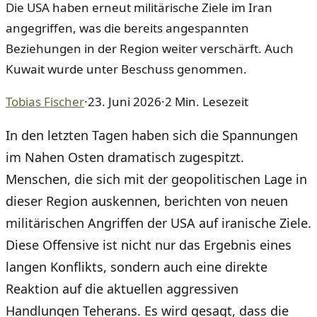
Die USA haben erneut militärische Ziele im Iran
angegriffen, was die bereits angespannten
Beziehungen in der Region weiter verschärft. Auch
Kuwait wurde unter Beschuss genommen.
Tobias Fischer
·
23. Juni 2026
·
2 Min. Lesezeit
In den letzten Tagen haben sich die Spannungen
im Nahen Osten dramatisch zugespitzt.
Menschen, die sich mit der geopolitischen Lage in
dieser Region auskennen, berichten von neuen
militärischen Angriffen der USA auf iranische Ziele.
Diese Offensive ist nicht nur das Ergebnis eines
langen Konflikts, sondern auch eine direkte
Reaktion auf die aktuellen aggressiven
Handlungen Teherans. Es wird gesagt, dass die