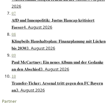
2026
07
AfD und Innenpolitik: Justus Haucap kritisiert
Faeser
4. August 2026
08
Klingbeils Haushaltsplan: Finanzplanung mit Lücken
bis 2030
3. August 2026
09
Paul McCartney: Ein neues Album und der Gedanke
an den Abschied
3. August 2026
10
Transfer-Ticker: Arsenal tritt gegen den FC Bayern
an
3. August 2026
Partner