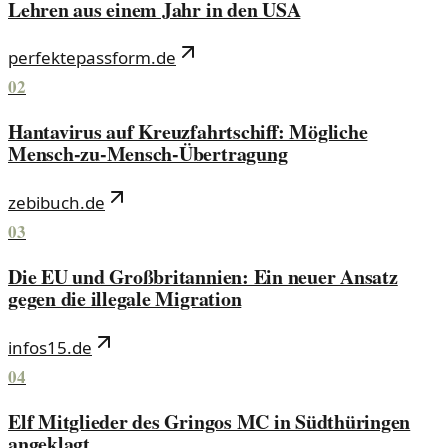
Lehren aus einem Jahr in den USA
perfektepassform.de
02
Hantavirus auf Kreuzfahrtschiff: Mögliche
Mensch-zu-Mensch-Übertragung
zebibuch.de
03
Die EU und Großbritannien: Ein neuer Ansatz
gegen die illegale Migration
infos15.de
04
Elf Mitglieder des Gringos MC in Südthüringen
angeklagt