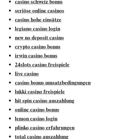
casino schweiz bonus
seriöse online casinos
casino hohe einsätze
legiano casino login
new no deposit casino
crypto casino bonus
irwin casino bonus
24slots casino freispiele
live casino
casino bonus umsatzbedingungen
lukki casino freispiele
hit spin casino auszahlung
online casino bonus
lemon casino login
plinko casino erfahrungen
total casino auszahlung