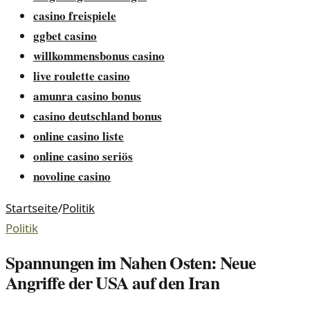
casino freispiele
ggbet casino
willkommensbonus casino
live roulette casino
amunra casino bonus
casino deutschland bonus
online casino liste
online casino seriös
novoline casino
Startseite
/
Politik
Politik
Spannungen im Nahen Osten: Neue
Angriffe der USA auf den Iran