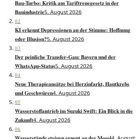
Bau-Turbo: Kritik am Tariftreuegesetz in der
Bauindustrie
5. August 2026
02
KI erkennt Depressionen an der Stimme: Hoffnung
oder Illusion?
5. August 2026
03
Der peinliche Transfer-Gau: Bayern und der
WhatsApp-Status
5. August 2026
04
Neue Therapieansätze bei Herzinfarkt, Hautkrebs
und Geschwüren
4. August 2026
05
Wasserstoffantrieb im Suzuki Swift: Ein Blick in die
Zukunft
4. August 2026
06
Wasserstände steigen erneut an der Mosel
4. August